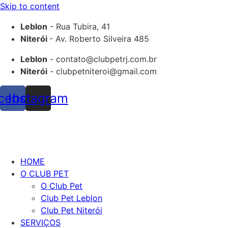
Skip to content
Leblon
- Rua Tubira, 41
Niterói
- Av. Roberto Silveira 485
Leblon
- contato@clubpetrj.com.br
Niterói
- clubpetniteroi@gmail.com
cebook
Instagram
HOME
O CLUB PET
O Club Pet
Club Pet Leblon
Club Pet Niterói
SERVIÇOS