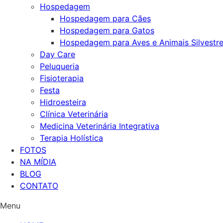
Hospedagem
Hospedagem para Cães
Hospedagem para Gatos
Hospedagem para Aves e Animais Silvestr
Day Care
Peluqueria
Fisioterapia
Festa
Hidroesteira
Clínica Veterinária
Medicina Veterinária Integrativa
Terapia Holística
FOTOS
NA MÍDIA
BLOG
CONTATO
Menu