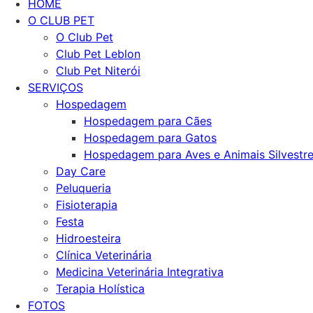
HOME
O CLUB PET
O Club Pet
Club Pet Leblon
Club Pet Niterói
SERVIÇOS
Hospedagem
Hospedagem para Cães
Hospedagem para Gatos
Hospedagem para Aves e Animais Silvestr
Day Care
Peluqueria
Fisioterapia
Festa
Hidroesteira
Clínica Veterinária
Medicina Veterinária Integrativa
Terapia Holística
FOTOS