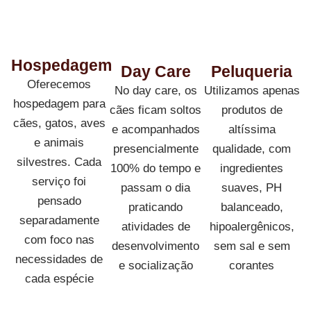
Hospedagem
Day Care
Peluqueria
Oferecemos
No day care, os
Utilizamos apenas
hospedagem para
cães ficam soltos
produtos de
cães, gatos, aves
e acompanhados
altíssima
e animais
presencialmente
qualidade, com
silvestres. Cada
100% do tempo e
ingredientes
serviço foi
passam o dia
suaves, PH
pensado
praticando
balanceado,
separadamente
atividades de
hipoalergênicos,
com foco nas
desenvolvimento
sem sal e sem
necessidades de
e socialização
corantes
cada espécie