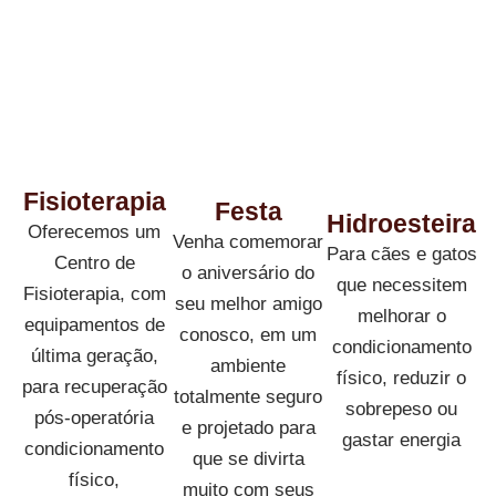
Fisioterapia
Festa
Hidroesteira
Oferecemos um
Venha comemorar
Para cães e gatos
Centro de
o aniversário do
que necessitem
Fisioterapia, com
seu melhor amigo
melhorar o
equipamentos de
conosco, em um
condicionamento
última geração,
ambiente
físico, reduzir o
para recuperação
totalmente seguro
sobrepeso ou
pós-operatória
e projetado para
gastar energia
condicionamento
que se divirta
físico,
muito com seus