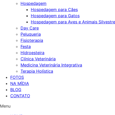
Hospedagem
Hospedagem para Cães
Hospedagem para Gatos
Hospedagem para Aves e Animais Silvestr
Day Care
Peluqueria
Fisioterapia
Festa
Hidroesteira
Clínica Veterinária
Medicina Veterinária Integrativa
Terapia Holística
FOTOS
NA MÍDIA
BLOG
CONTATO
Menu