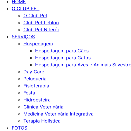
HOME
O CLUB PET
O Club Pet
Club Pet Leblon
Club Pet Niterói
SERVIÇOS
Hospedagem
Hospedagem para Cães
Hospedagem para Gatos
Hospedagem para Aves e Animais Silvestr
Day Care
Peluqueria
Fisioterapia
Festa
Hidroesteira
Clínica Veterinária
Medicina Veterinária Integrativa
Terapia Holística
FOTOS