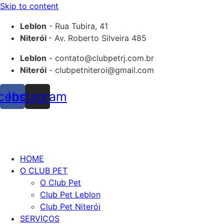
Skip to content
Leblon
- Rua Tubira, 41
Niterói
- Av. Roberto Silveira 485
Leblon
- contato@clubpetrj.com.br
Niterói
- clubpetniteroi@gmail.com
cebook
Instagram
HOME
O CLUB PET
O Club Pet
Club Pet Leblon
Club Pet Niterói
SERVIÇOS