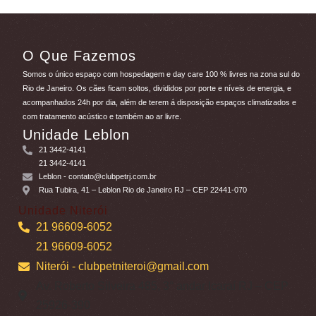
O Que Fazemos
Somos o único espaço com hospedagem e day care 100 % livres na zona sul do
Rio de Janeiro. Os cães ficam soltos, divididos por porte e níveis de energia, e
acompanhados 24h por dia, além de terem á disposição espaços climatizados e
com tratamento acústico e também ao ar livre.
Unidade Leblon
21 3442-4141
21 3442-4141
Leblon
- contato@clubpetrj.com.br
Rua Tubira, 41 – Leblon Rio de Janeiro RJ – CEP 22441-070
Unidade Niterói
21 96609-6052
21 96609-6052
Niterói
- clubpetniteroi@gmail.com
Av. Roberto Silveira 485, 3° andar Icaraí RJ – CEP
25926-390