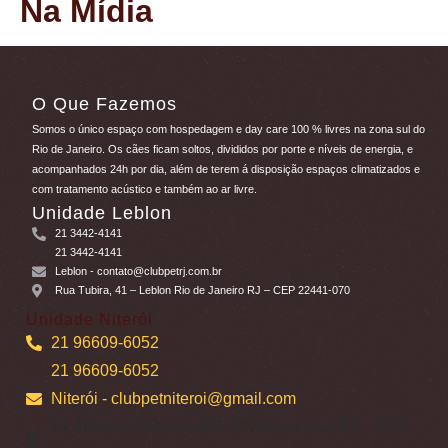
Na Mídia
O Que Fazemos
Somos o único espaço com hospedagem e day care 100 % livres na zona sul do
Rio de Janeiro. Os cães ficam soltos, divididos por porte e níveis de energia, e
acompanhados 24h por dia, além de terem á disposição espaços climatizados e
com tratamento acústico e também ao ar livre.
Unidade Leblon
21 3442-4141
21 3442-4141
Leblon
- contato@clubpetrj.com.br
Rua Tubira, 41 – Leblon Rio de Janeiro RJ – CEP 22441-070
Unidade Niterói
21 96609-6052
21 96609-6052
Niterói
- clubpetniteroi@gmail.com
Av. Roberto Silveira 485, 3° andar Icaraí RJ – CEP